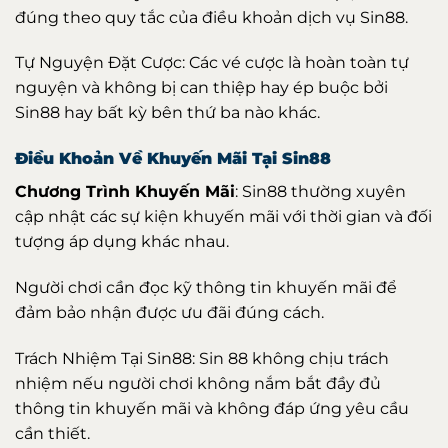
đúng theo quy tắc của điều khoản dịch vụ Sin88.
Tự Nguyện Đặt Cược: Các vé cược là hoàn toàn tự
nguyện và không bị can thiệp hay ép buộc bởi
Sin88 hay bất kỳ bên thứ ba nào khác.
Điều Khoản Về Khuyến Mãi Tại Sin88
Chương Trình Khuyến Mãi
: Sin88 thường xuyên
cập nhật các sự kiện khuyến mãi với thời gian và đối
tượng áp dụng khác nhau.
Người chơi cần đọc kỹ thông tin khuyến mãi để
đảm bảo nhận được ưu đãi đúng cách.
Trách Nhiệm Tại Sin88: Sin 88 không chịu trách
nhiệm nếu người chơi không nắm bắt đầy đủ
thông tin khuyến mãi và không đáp ứng yêu cầu
cần thiết.