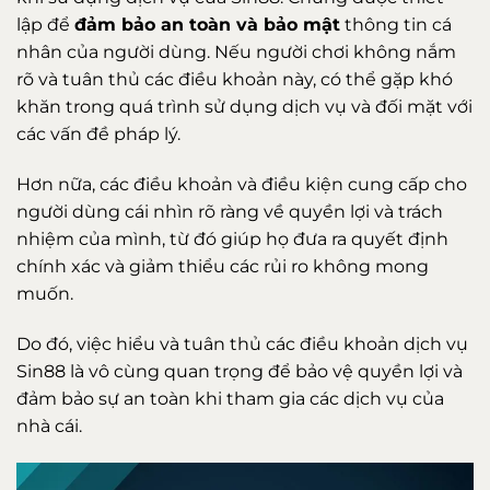
lập để
đảm bảo an toàn và bảo mật
thông tin cá
nhân của người dùng. Nếu người chơi không nắm
rõ và tuân thủ các điều khoản này, có thể gặp khó
khăn trong quá trình sử dụng dịch vụ và đối mặt với
các vấn đề pháp lý.
Hơn nữa, các điều khoản và điều kiện cung cấp cho
người dùng cái nhìn rõ ràng về quyền lợi và trách
nhiệm của mình, từ đó giúp họ đưa ra quyết định
chính xác và giảm thiểu các rủi ro không mong
muốn.
Do đó, việc hiểu và tuân thủ các điều khoản dịch vụ
Sin88 là vô cùng quan trọng để bảo vệ quyền lợi và
đảm bảo sự an toàn khi tham gia các dịch vụ của
nhà cái.