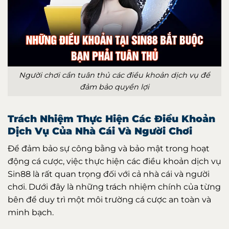
Người chơi cần tuân thủ các điều khoản dịch vụ để
đảm bảo quyền lợi
Trách Nhiệm Thực Hiện Các Điều Khoản
Dịch Vụ Của Nhà Cái Và Người Chơi
Để đảm bảo sự công bằng và bảo mật trong hoạt
động cá cược, việc thực hiện các điều khoản dịch vụ
Sin88 là rất quan trọng đối với cả nhà cái và người
chơi. Dưới đây là những trách nhiệm chính của từng
bên để duy trì một môi trường cá cược an toàn và
minh bạch.