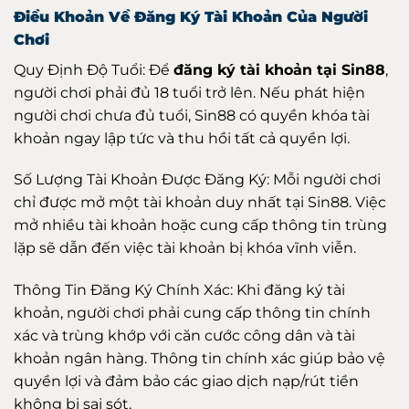
Điều Khoản Về Đăng Ký Tài Khoản Của Người
Chơi
Quy Định Độ Tuổi: Để
đăng ký tài khoản tại Sin88
,
người chơi phải đủ 18 tuổi trở lên. Nếu phát hiện
người chơi chưa đủ tuổi, Sin88 có quyền khóa tài
khoản ngay lập tức và thu hồi tất cả quyền lợi.
Số Lượng Tài Khoản Được Đăng Ký: Mỗi người chơi
chỉ được mở một tài khoản duy nhất tại Sin88. Việc
mở nhiều tài khoản hoặc cung cấp thông tin trùng
lặp sẽ dẫn đến việc tài khoản bị khóa vĩnh viễn.
Thông Tin Đăng Ký Chính Xác: Khi đăng ký tài
khoản, người chơi phải cung cấp thông tin chính
xác và trùng khớp với căn cước công dân và tài
khoản ngân hàng. Thông tin chính xác giúp bảo vệ
quyền lợi và đảm bảo các giao dịch nạp/rút tiền
không bị sai sót.