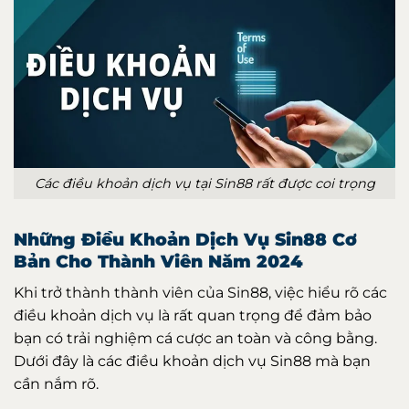
Các điều khoản dịch vụ tại Sin88 rất được coi trọng
Những Điều Khoản Dịch Vụ Sin88 Cơ
Bản Cho Thành Viên Năm 2024
Khi trở thành thành viên của Sin88, việc hiểu rõ các
điều khoản dịch vụ là rất quan trọng để đảm bảo
bạn có trải nghiệm cá cược an toàn và công bằng.
Dưới đây là các điều khoản dịch vụ Sin88 mà bạn
cần nắm rõ.