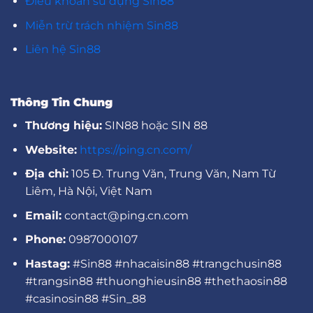
Điều khoản sử dụng Sin88
Miễn trừ trách nhiệm Sin88
Liên hệ Sin88
Thông Tin Chung
Thương hiệu:
SIN88 hoặc SIN 88
Website:
https://ping.cn.com/
Địa chỉ:
105 Đ. Trung Văn, Trung Văn, Nam Từ
Liêm, Hà Nội, Việt Nam
Email:
contact@ping.cn.com
Phone:
0987000107
Hastag:
#Sin88 #nhacaisin88 #trangchusin88
#trangsin88 #thuonghieusin88 #thethaosin88
#casinosin88 #Sin_88