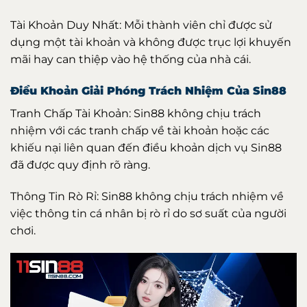
Tài Khoản Duy Nhất: Mỗi thành viên chỉ được sử
dụng một tài khoản và không được trục lợi khuyến
mãi hay can thiệp vào hệ thống của nhà cái.
Điều Khoản Giải Phóng Trách Nhiệm Của Sin88
Tranh Chấp Tài Khoản: Sin88 không chịu trách
nhiệm với các tranh chấp về tài khoản hoặc các
khiếu nại liên quan đến điều khoản dịch vụ Sin88
đã được quy định rõ ràng.
Thông Tin Rò Rỉ: Sin88 không chịu trách nhiệm về
việc thông tin cá nhân bị rò rỉ do sơ suất của người
chơi.