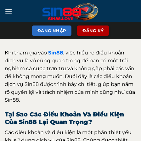
ĐĂNG NHẬP
ĐĂNG KÝ
Khi tham gia vào
Sin88
, việc hiểu rõ điều khoản
dịch vụ là vô cùng quan trọng để bạn có một trải
nghiệm cá cược trơn tru và không gặp phải các vấn
đề không mong muốn. Dưới đây là các điều khoản
dịch vụ Sin88 được trình bày chi tiết, giúp bạn nắm
rõ quyền lợi và trách nhiệm của mình cũng như của
Sin88.
Tại Sao Các Điều Khoản Và Điều Kiện
Của Sin88 Lại Quan Trọng?
Các điều khoản và điều kiện là một phần thiết yếu
khi sử dụng dịch vụ của Sin88. Chúng được thiết