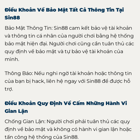
Điều Khoản Về Bảo Mật Tất Cả Thông Tin Tại
Sin88
Bảo Mật Thông Tin: Sin88 cam kết bảo vệ tài khoản
và thông tin cá nhân của người chơi bằng hệ thống
bảo mật hiện đại. Người chơi cũng cần tuân thủ các
quy định về bảo mật và tự bảo vệ tài khoản của
mình.
Thông Báo: Nếu nghi ngờ tài khoản hoặc thông tin
của bạn bị hack, liên hệ ngay với Sin88 để được hỗ
trợ.
Điều Khoản Quy Định Về Cấm Những Hành Vi
Gian Lận
Chống Gian Lận: Người chơi phải tuân thủ các quy
định về bảo mật và không có hành vi gian lận hoặc
tấn công hệ thống của Sin88.