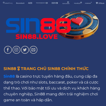
SIN88 🎖️ TRANG CHỦ SIN88 CHÍNH THỨC
Sin88
là casino trực tuyến hàng đầu, cung cấp đa
dạng trò chơi như slots, baccarat, poker và cá cược
thể thao. Với bảo mật tối ưu và dịch vụ khách hàng
chuyên nghiệp, Sin88 mang đến trải nghiệm chơi
game an toàn và hấp dẫn.