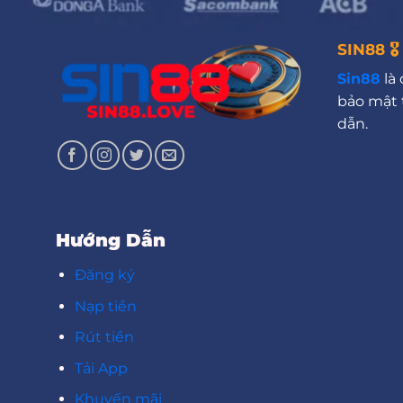
SIN88 
Sin88
là 
bảo mật 
dẫn.
Hướng Dẫn
Đăng ký
Nạp tiền
Rút tiền
Tải App
Khuyến mãi