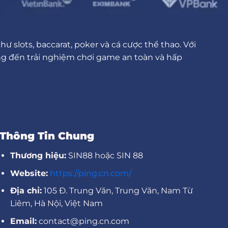
ư slots, baccarat, poker và cá cược thể thao. Với
g đến trải nghiệm chơi game an toàn và hấp
Thông Tin Chung
Thương hiệu:
SIN88 hoặc SIN 88
Website:
https://ping.cn.com/
Địa chỉ:
105 Đ. Trung Văn, Trung Văn, Nam Từ
Liêm, Hà Nội, Việt Nam
Email:
contact@ping.cn.com