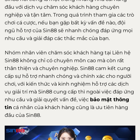
đầu với dịch vụ chăm sóc khách hàng chuyên
nghiệp và tận tâm. Trong quá trình tham gia các trò
chơi cá cược, nếu bạn gặp bất kỳ vấn đề nào, đội
ngũ hỗ trợ của Sin88 sẽ nhanh chóng đáp ứng mọi
nhu cầu và giải đáp các thắc mắc của bạn.
Nhóm nhân viên chăm sóc khách hàng tại Liên hệ
Sin88 không chỉ có chuyên môn cao mà còn rất
thân thiện và chuyên nghiệp. Sin88 cam kết cung
cấp sự hỗ trợ nhanh chóng và chính xác cho người
chơi, với kiến thức và kinh nghiệm hỗ trợ các dịch
vụ giải trí mà Sin88 cung cấp thì ngoài việc đáp ứng
nhu cầu và giải quyết vấn đề, việc
bảo mật thông
tin
cá nhân của khách hàng cũng là ưu tiên hàng
đầu của Sin88.