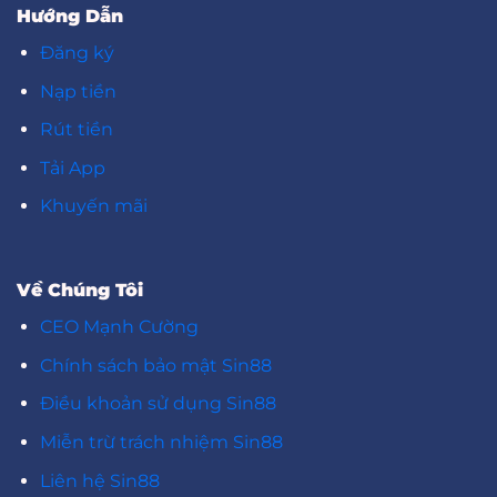
Hướng Dẫn
Đăng ký
Nạp tiền
Rút tiền
Tải App
Khuyến mãi
Về Chúng Tôi
CEO Mạnh Cường
Chính sách bảo mật Sin88
Điều khoản sử dụng Sin88
Miễn trừ trách nhiệm Sin88
Liên hệ Sin88