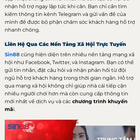
nhận hỗ trợ ngay lập tức khi cần. Bạn chỉ cần tìm
kiếm thông tin kênh Telegram và gửi vấn đề của
mình để được bộ phận chăm sóc khách hàng hỗ trợ
nhanh chóng.
Liên Hệ Qua Các Nền Tảng Xã Hội Trực Tuyến
Sin88
cũng hiện diện trên nhiều nền tảng mạng xã
hội như Facebook, Twitter, và Instagram. Bạn có thể
gửi tin nhắn, đặt câu hỏi và nhận phản hồi từ đội
ngũ hỗ trợ khách hàng trong thời gian ngắn. Hỗ trợ
qua mạng xã hội không chỉ giúp nhà cái tiếp cận
nhiều người chơi hơn mà còn cung cấp thông tin
mới nhất về dịch vụ và các
chương trình khuyến
mã
i.