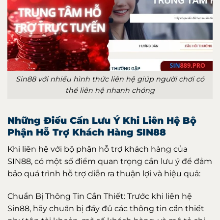
Sin88 với nhiều hình thức liên hệ giúp người chơi có
thể liên hệ nhanh chóng
Những Điều Cần Lưu Ý Khi Liên Hệ Bộ
Phận Hỗ Trợ Khách Hàng SIN88
Khi liên hệ với bộ phận hỗ trợ khách hàng của
SIN88, có một số điểm quan trọng cần lưu ý để đảm
bảo quá trình hỗ trợ diễn ra thuận lợi và hiệu quả:
Chuẩn Bị Thông Tin Cần Thiết: Trước khi liên hệ
Sin88, hãy chuẩn bị đầy đủ các thông tin cần thiết