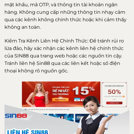
mật khẩu, mã OTP, và thông tin tài khoản ngân
hàng. Không cung cấp những thông tin nhạy cảm
qua các kênh không chính thức hoặc khi cảm thấy
không an toàn.
Kiểm Tra Kênh Liên Hệ Chính Thức: Để tránh rủi ro
lừa đảo, hãy xác nhận các kênh liên hệ chính thức
của SIN88 qua trang web hoặc các nguồn tin cậy.
Tránh liên hệ Sin88 qua các liên kết hoặc số điện
thoại không rõ nguồn gốc.