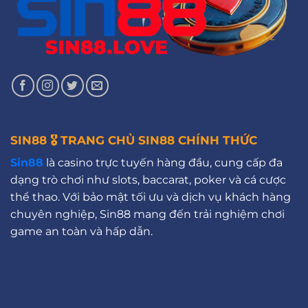
SIN88 🎖️ TRANG CHỦ SIN88 CHÍNH THỨC
Sin88
là casino trực tuyến hàng đầu, cung cấp đa
dạng trò chơi như slots, baccarat, poker và cá cược
thể thao. Với bảo mật tối ưu và dịch vụ khách hàng
chuyên nghiệp, Sin88 mang đến trải nghiệm chơi
game an toàn và hấp dẫn.