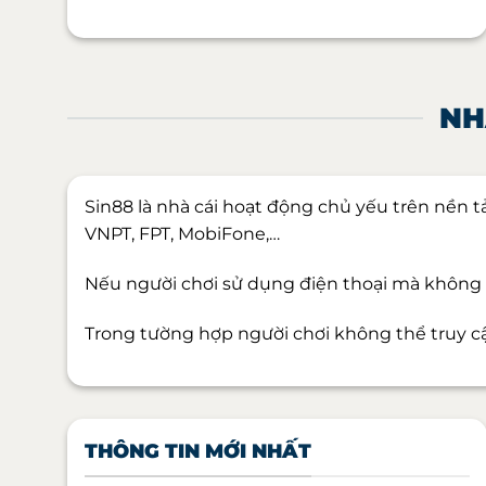
NH
Sin88 là nhà cái hoạt động chủ yếu trên nền
VNPT, FPT, MobiFone,…
Nếu người chơi sử dụng điện thoại mà không 
Trong tường hợp người chơi không thể truy cập 
THÔNG TIN MỚI NHẤT