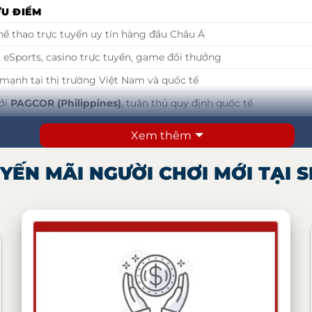
ƯU ĐIỂM
thể thao trực tuyến uy tín hàng đầu Châu Á
, eSports, casino trực tuyến, game đổi thưởng
n mạnh tại thị trường Việt Nam và quốc tế
ởi
PAGCOR (Philippines)
, tuân thủ quy định quốc tế
nes – Trung tâm cá cược hợp pháp hàng đầu châu Á
Xem thêm
, tennis, eSports, đua ngựa cùng hàng trăm thị trường cược đa
YẾN MÃI NGƯỜI CHƠI MỚI TẠI S
h viên hoạt động thường xuyên, tăng trưởng đều mỗi năm
thể thao tại Việt Nam, mở rộng thị trường toàn cầu
ảng SIN88
ng các bước sau:
.cn.com/