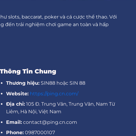
ư slots, baccarat, poker và cá cược thể thao. Với
g đến trải nghiệm chơi game an toàn và hấp
Thông Tin Chung
Thương hiệu:
SIN88 hoặc SIN 88
Website:
https://ping.cn.com/
Địa chỉ:
105 Đ. Trung Văn, Trung Văn, Nam Từ
Liêm, Hà Nội, Việt Nam
Email:
contact@ping.cn.com
Phone:
0987000107