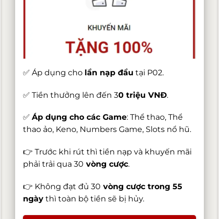
ng ký”
.
nhân, sau đó xác nhận để bắt đầu trải nghiệm giải trí.
✅ Áp dụng cho
lần nạp đầu
tại P02.
✅ Tiền thưởng lên đến 3
0 triệu VNĐ
.
✅
Áp dụng cho các Game
: Thể thao, Thể
thao ảo, Keno, Numbers Game, Slots nổ hũ.
👉 Trước khi rút thì tiền nạp và khuyến mãi
phải trải qua 30
vòng cược
.
👉 Không đạt đủ 30
vòng cược trong 55
ngày
thì toàn bộ tiền sẽ bị hủy.