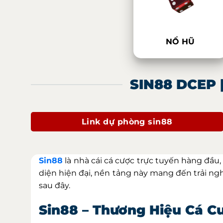
NỔ HŨ
SIN88 DCEP 
Link dự phòng sin88
Sin88
là nhà cái cá cược trực tuyến hàng đầu
diện hiện đại, nền tảng này mang đến trải ng
sau đây.
Sin88 – Thương Hiệu Cá C