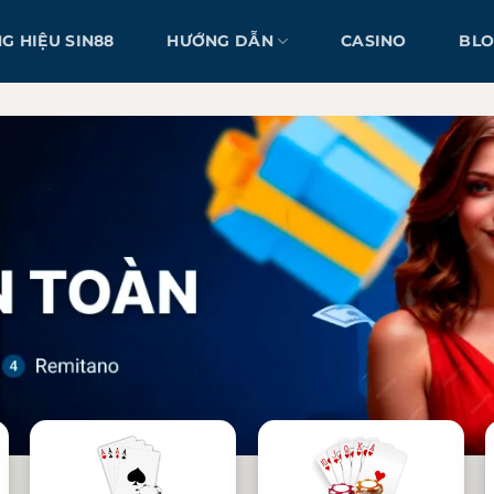
G HIỆU SIN88
HƯỚNG DẪN
CASINO
BL