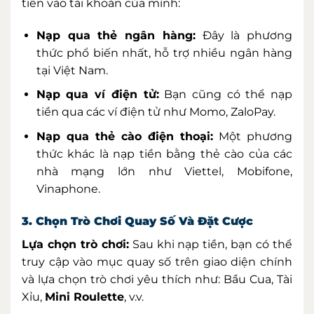
tiền vào tài khoản của mình:
Nạp qua thẻ ngân hàng:
Đây là phương
thức phổ biến nhất, hỗ trợ nhiều ngân hàng
tại Việt Nam.
Nạp qua ví điện tử:
Bạn cũng có thể nạp
tiền qua các ví điện tử như Momo, ZaloPay.
Nạp qua thẻ cào điện thoại:
Một phương
thức khác là nạp tiền bằng thẻ cào của các
nhà mạng lớn như Viettel, Mobifone,
Vinaphone.
3. Chọn Trò Chơi Quay Số Và Đặt Cược
Lựa chọn trò chơi:
Sau khi nạp tiền, bạn có thể
truy cập vào mục quay số trên giao diện chính
và lựa chọn trò chơi yêu thích như: Bầu Cua, Tài
Xỉu,
Mini Roulette
, v.v.