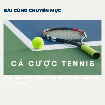
BÀI CÙNG CHUYÊN MỤC
Tổng Hợp Tất Cả Thông Tin Về Tennis Sin88 – Game Cá
Cược Hot Nhất