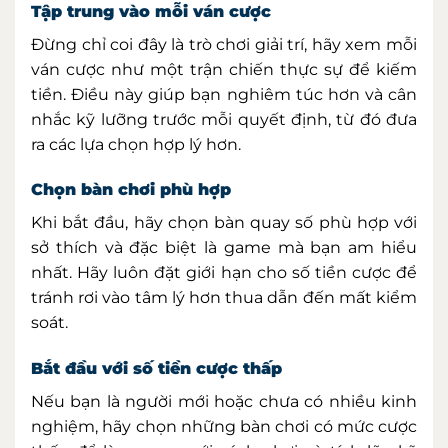
Tập trung vào mỗi ván cược
Đừng chỉ coi đây là trò chơi giải trí, hãy xem mỗi
ván cược như một trận chiến thực sự để kiếm
tiền. Điều này giúp bạn nghiêm túc hơn và cân
nhắc kỹ lưỡng trước mỗi quyết định, từ đó đưa
ra các lựa chọn hợp lý hơn.
Chọn bàn chơi phù hợp
Khi bắt đầu, hãy chọn bàn quay số phù hợp với
sở thích và đặc biệt là game mà bạn am hiểu
nhất. Hãy luôn đặt giới hạn cho số tiền cược để
tránh rơi vào tâm lý hơn thua dẫn đến mất kiểm
soát.
Bắt đầu với số tiền cược thấp
Nếu bạn là người mới hoặc chưa có nhiều kinh
nghiệm, hãy chọn những bàn chơi có mức cược