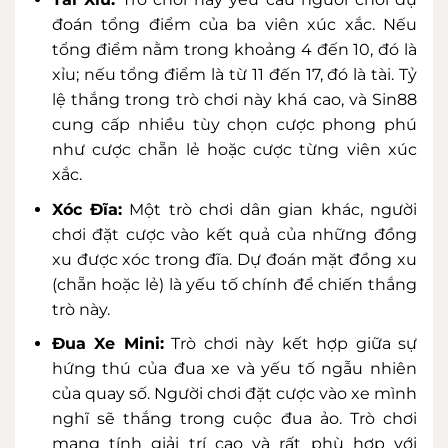
đoán tổng điểm của ba viên xúc xắc. Nếu
tổng điểm nằm trong khoảng 4 đến 10, đó là
xỉu; nếu tổng điểm là từ 11 đến 17, đó là tài. Tỷ
lệ thắng trong trò chơi này khá cao, và Sin88
cung cấp nhiều tùy chọn cược phong phú
như cược chẵn lẻ hoặc cược từng viên xúc
xắc.
Xóc Đĩa:
Một trò chơi dân gian khác, người
chơi đặt cược vào kết quả của những đồng
xu được xóc trong đĩa. Dự đoán mặt đồng xu
(chẵn hoặc lẻ) là yếu tố chính để chiến thắng
trò này.
Đua Xe Mini:
Trò chơi này kết hợp giữa sự
hứng thú của đua xe và yếu tố ngẫu nhiên
của quay số. Người chơi đặt cược vào xe mình
nghĩ sẽ thắng trong cuộc đua ảo. Trò chơi
mang tính giải trí cao và rất phù hợp với